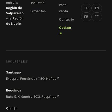
entre la
Industrial
Post-
Región de
IG
IN
Proyectos
venta
Valparaíso
FB
TT
y la
Región
Contacto
de Ñuble
.
Cotizar
↗
SUCURSALES
Santiago
Exequiel Fernández 1180, Ñuñoa
↗
Requínoa
Ruta 5, Kilómetro 97.3, Requínoa
↗
Chillán