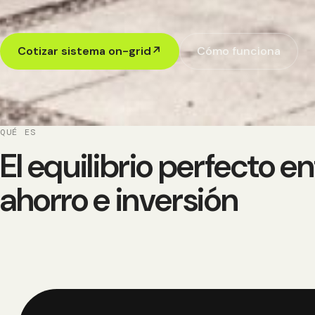
Cotizar sistema on-grid
↗
Cómo funciona
QUÉ ES
El equilibrio perfecto en
ahorro e inversión