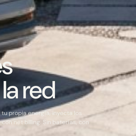
es
la red
tu propia energía, inyecta los
on net billing. Sin baterías, con