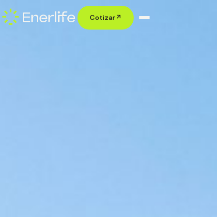
Cotizar
↗