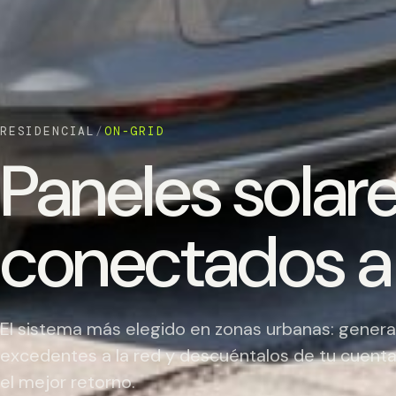
RESIDENCIAL
/
ON-GRID
Paneles solar
conectados a 
El sistema más elegido en zonas urbanas: genera 
excedentes a la red y descuéntalos de tu cuenta c
el mejor retorno.