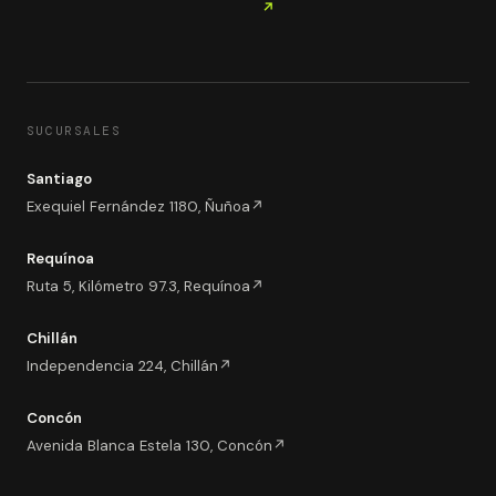
↗
SUCURSALES
Santiago
Exequiel Fernández 1180, Ñuñoa
↗
Requínoa
Ruta 5, Kilómetro 97.3, Requínoa
↗
Chillán
Independencia 224, Chillán
↗
Concón
Avenida Blanca Estela 130, Concón
↗