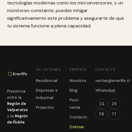
tecnologías modernas como los microinversores, y un
monitoreo constante, puedes mitigar
significativamente este problema y asegurarte de que
tu sistema funcione a plena capacidad.
SOLUCIONES
EMPRESA
CONTACTO
Residencial
Nosotros
ventas@enerlife.cl
Empresas e
Blog
WhatsApp
Presencia
entre la
Industrial
Post-
Región de
IG
IN
Proyectos
venta
Valparaíso
FB
TT
y la
Región
Contacto
de Ñuble
.
Cotizar