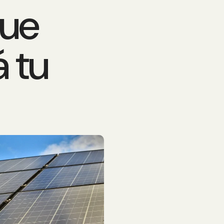
que
 tu