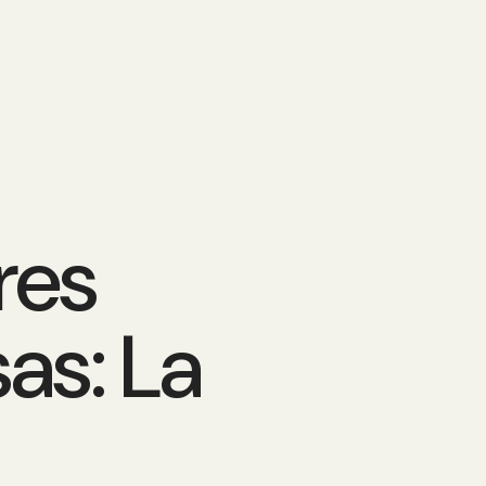
res
as: La