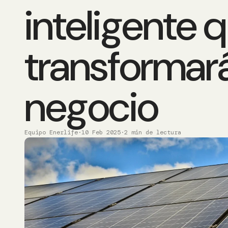
inteligente 
transformará
negocio
Equipo Enerlife
·
10 Feb 2025
·
2 min de lectura