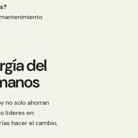
es?
n mantenimiento
rgía del
 manos
y no solo ahorran
o líderes en
rías hacer el cambio,