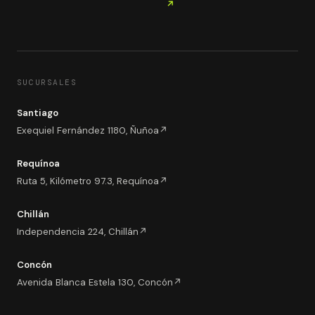
↗
SUCURSALES
Santiago
Exequiel Fernández 1180, Ñuñoa
↗
Requínoa
Ruta 5, Kilómetro 97.3, Requínoa
↗
Chillán
Independencia 224, Chillán
↗
Concón
Avenida Blanca Estela 130, Concón
↗