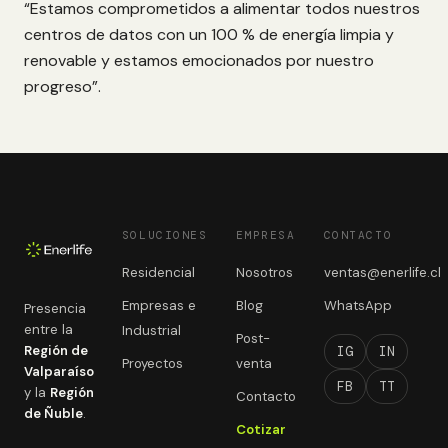
“Estamos comprometidos a alimentar todos nuestros
centros de datos con un 100 % de energía limpia y
renovable y estamos emocionados por nuestro
progreso”.
SOLUCIONES
EMPRESA
CONTACTO
Residencial
Nosotros
ventas@enerlife.cl
Empresas e
Blog
WhatsApp
Presencia
entre la
Industrial
Post-
Región de
IG
IN
Proyectos
venta
Valparaíso
FB
TT
y la
Región
Contacto
de Ñuble
.
Cotizar