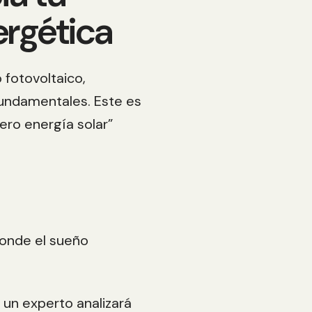
rgética
 fotovoltaico,
undamentales. Este es
ero energía solar”
o
donde el sueño
 un experto analizará