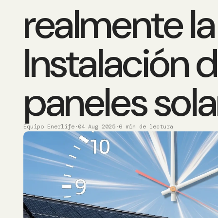
realmente la
Instalación 
paneles sola
Equipo Enerlife
·
04 Aug 2025
·
6 min de lectura