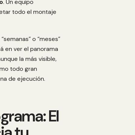
co
. Un equipo
etar todo el montaje
e “semanas” o “meses”
á en ver el panorama
aunque la más visible,
omo todo gran
una de ejecución.
grama: El
ia tu