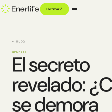
Cotizar
↗
← BLOG
GENERAL
El secreto
revelado: ¿
se demora