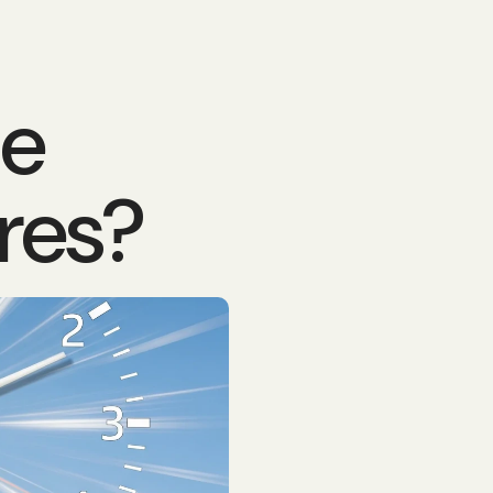
de
res?