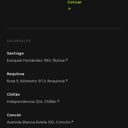
Cotizar
↗
SUCURSALES
Santiago
Exequiel Fernández 1180, Ñuñoa
↗
Requínoa
Ruta 5, Kilómetro 97.3, Requínoa
↗
Chillán
Independencia 224, Chillán
↗
Concón
Avenida Blanca Estela 130, Concón
↗