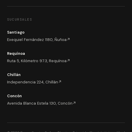
SUCURSALES
Santiago
Exequiel Fernández 1180, Ñuñoa
↗
Requínoa
Ruta 5, Kilómetro 97.3, Requínoa
↗
Chillán
Independencia 224, Chillán
↗
Concón
Avenida Blanca Estela 130, Concón
↗