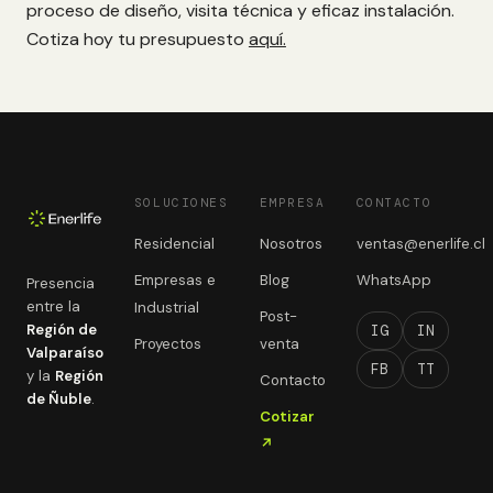
proceso de diseño, visita técnica y eficaz instalación.
Cotiza hoy tu presupuesto
aquí.
SOLUCIONES
EMPRESA
CONTACTO
Residencial
Nosotros
ventas@enerlife.cl
Empresas e
Blog
WhatsApp
Presencia
entre la
Industrial
Post-
Región de
IG
IN
Proyectos
venta
Valparaíso
FB
TT
y la
Región
Contacto
de Ñuble
.
Cotizar
↗