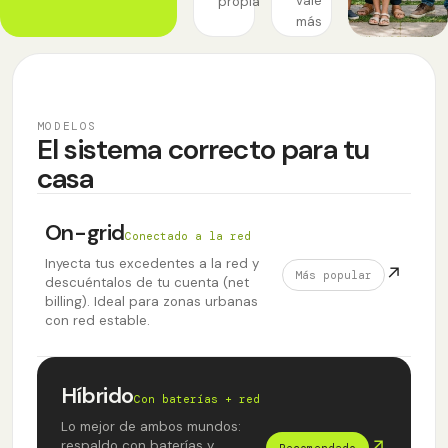
vale
propia
más
TU HOGAR,
AUTÓNOMO
MODELOS
El sistema correcto para tu
casa
On-grid
Conectado a la red
Inyecta tus excedentes a la red y
↗
Más popular
descuéntalos de tu cuenta (net
billing). Ideal para zonas urbanas
con red estable.
Híbrido
Con baterías + red
Lo mejor de ambos mundos:
↗
respaldo con baterías y
Recomendado