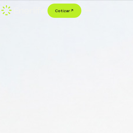
Cotizar
↗