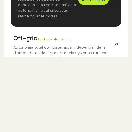
conexión a la red para máxima
autonomía. Ideal si buscas
respaldo ante cortes.
Off-grid
Aislado de la red
↗
Autonomía total con baterías, sin depender de la
distribuidora. Ideal para parcelas y zonas rurales.
CÓMO FUNCIONA
De la evaluación al monitoreo
01
02
03
04
Evaluación
Diseño
Instalación
Monitoreo
Analizamos tu
Ingeniería a
Nuestro equipo
Seguimiento en