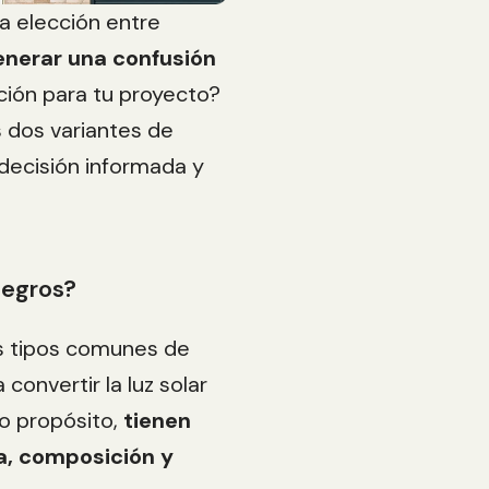
la elección entre
enerar una confusión
pción para tu proyecto?
s dos variantes de
decisión informada y
negros?
os tipos comunes de
convertir la luz solar
o propósito,
tienen
ia, composición y