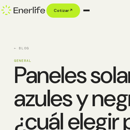
Cotizar
↗
← BLOG
GENERAL
Paneles sola
azules y neg
¿cuál elegir 