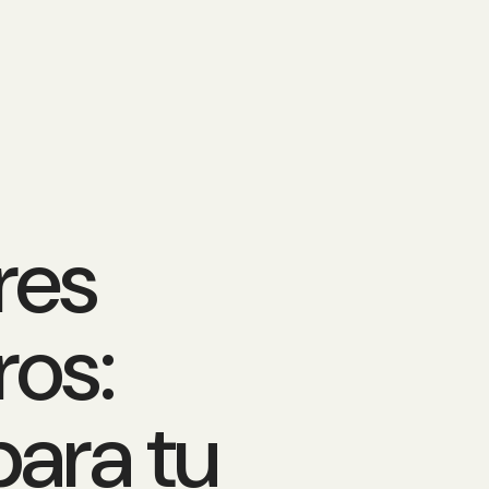
res
ros:
para tu