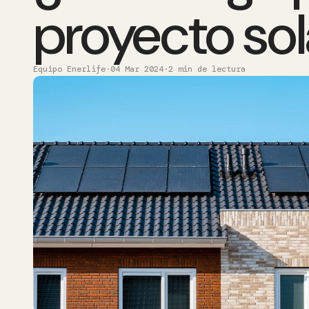
proyecto sol
Equipo Enerlife
·
04 Mar 2024
·
2 min de lectura