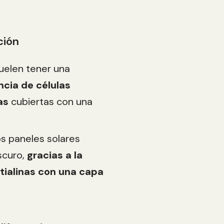
ción
uelen tener una
ncia de células
as
cubiertas con una
os paneles solares
scuro,
gracias a la
stialinas con una capa